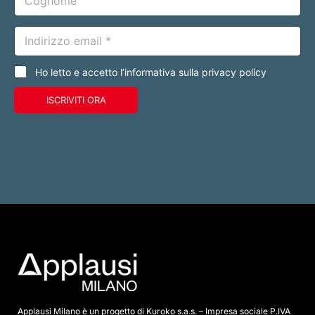
o
g
n
E
o
m
m
a
e
i
C
Ho letto e accetto l’informativa sulla privacy policy
l
a
*
s
ISCRIVITI ORA
e
l
l
e
d
i
s
p
u
n
t
a
*
Applausi Milano è un progetto di Kuroko s.a.s. – Impresa sociale P.IVA