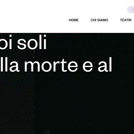
he pensate al
HOME
CHI SIAMO
TEATRI
i soli
la morte e al