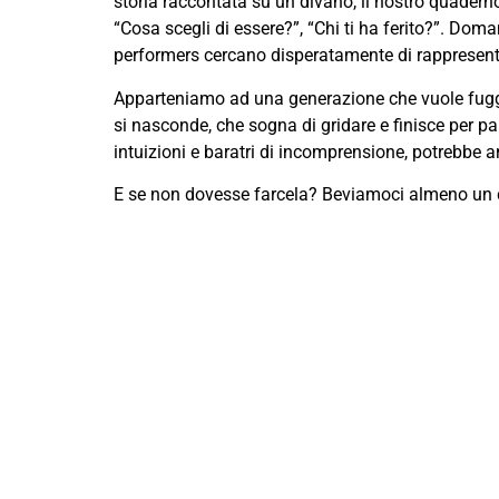
storia raccontata su un divano, il nostro quaderno 
“Cosa scegli di essere?”, “Chi ti ha ferito?”. Dom
performers cercano disperatamente di rappresenta
Apparteniamo ad una generazione che vuole fugg
si nasconde, che sogna di gridare e finisce per p
intuizioni e baratri di incomprensione, potrebbe a
E se non dovesse farcela? Beviamoci almeno un 