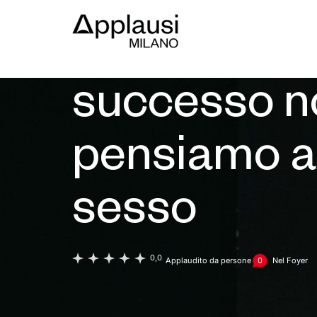
Teatro Filodrammatici
Beati voi c
successo no
pensiamo al
sesso
0,0
Applaudito da
persone
0
Nel Foyer