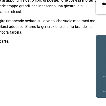
di appunti, il nostro libro di poesie. “Che cos’è la morte?”,
do
ande, troppo grandi, che innescano una giostra in cui i
re se stessi.
ire rimanendo seduta sul divano, che vuole mostrarsi ma
arlarsi addosso. Siamo la generazione che fra brandelli di
ncora farcela.
caffè.