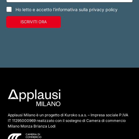
m
a
e
i
C
Ho letto e accetto l’informativa sulla privacy policy
l
a
*
s
ISCRIVITI ORA
e
l
l
e
d
i
s
p
u
n
t
a
*
Applausi Milano è un progetto di Kuroko s.a.s. – Impresa sociale P.IVA
IT 11295000969 realizzato con il sostegno di Camera di commercio
Milano Monza Brianza Lodi