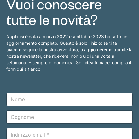
Vuoi conoscere
tutte le novità?
Applausi è nata a marzo 2022 e a ottobre 2023 ha fatto un
aggiornamento completo. Questo è solo l’inizio: se ti fa
piacere seguire la nostra avventura, ti aggiorneremo tramite la
nostra newsletter, che riceverai non più di una volta a
settimana. E sempre di domenica. Se l’idea ti piace, compila il
form qui a fianco.
N
o
m
e
C
o
g
n
E
o
m