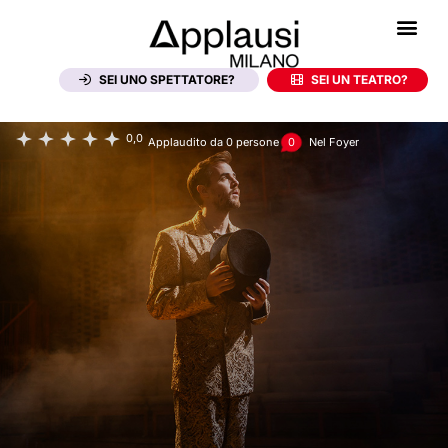
Piccolo Teatro
Piccolo Teatro Studio Melato
Asteroide
SEI UNO SPETTATORE?
SEI UN TEATRO?
0,0
Applaudito da
0
persone
0
Nel Foyer