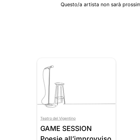
Questo/a artista non sarà prossim
Teatro del Vigentino
GAME SESSION
Poesie all’improvviso