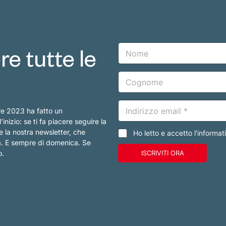
N
e tutte le
o
m
e
C
o
g
n
E
o
re 2023 ha fatto un
m
m
a
nizio: se ti fa piacere seguire la
e
i
e la nostra newsletter, che
C
Ho letto e accetto l’informat
l
a
na. E sempre di domenica. Se
*
s
o.
ISCRIVITI ORA
e
l
l
e
d
i
s
p