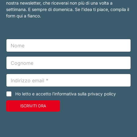
nostra newsletter, che riceverai non più di una volta a
settimana. E sempre di domenica. Se l’idea ti piace, compila il
form qui a fianco.
N
o
m
e
C
o
g
n
E
o
m
m
a
e
i
C
Ho letto e accetto l’informativa sulla privacy policy
l
a
*
s
ISCRIVITI ORA
e
l
l
e
d
i