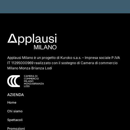
s
p
u
n
t
a
*
Applausi Milano è un progetto di Kuroko s.a.s. – Impresa sociale P.IVA
IT 11295000969 realizzato con il sostegno di Camera di commercio
Milano Monza Brianza Lodi
AZIENDA
Home
Chi siamo
Spettacoli
Promozioni