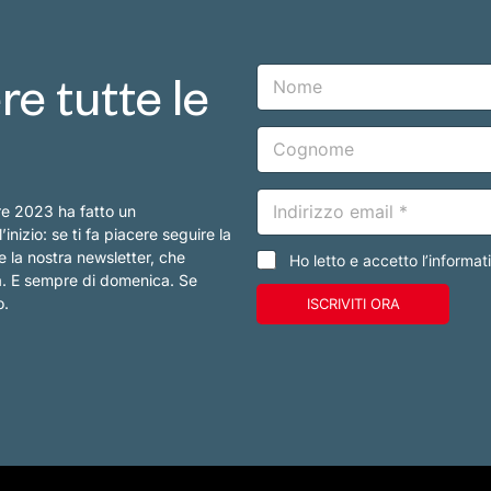
N
e tutte le
o
m
e
C
o
g
n
E
o
re 2023 ha fatto un
m
m
a
nizio: se ti fa piacere seguire la
e
i
e la nostra newsletter, che
C
Ho letto e accetto l’informat
l
a
na. E sempre di domenica. Se
*
s
o.
ISCRIVITI ORA
e
l
l
e
d
i
s
p
u
n