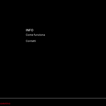
t
a
*
INFO
Come funziona
Contatti
sevrino