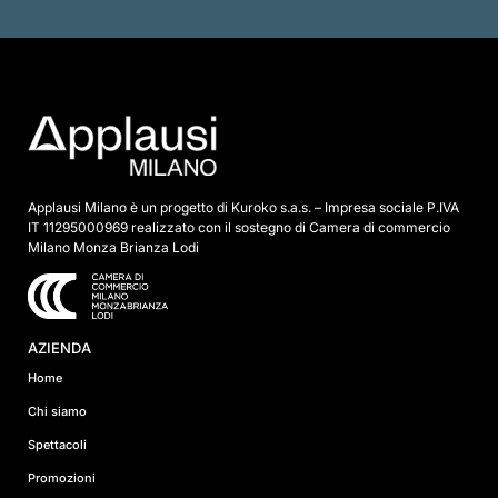
p
u
n
t
a
*
Applausi Milano è un progetto di Kuroko s.a.s. – Impresa sociale P.IVA
IT 11295000969 realizzato con il sostegno di Camera di commercio
Milano Monza Brianza Lodi
AZIENDA
Home
Chi siamo
Spettacoli
Promozioni