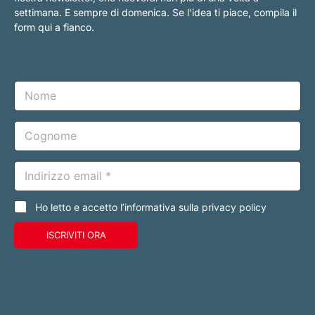
settimana. E sempre di domenica. Se l’idea ti piace, compila il
form qui a fianco.
N
o
m
e
C
o
g
n
E
o
m
m
a
e
i
C
Ho letto e accetto l’informativa sulla privacy policy
l
a
*
s
ISCRIVITI ORA
e
l
l
e
d
i
s