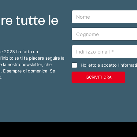
N
e tutte le
o
m
e
C
o
g
n
E
o
re 2023 ha fatto un
m
m
a
nizio: se ti fa piacere seguire la
e
i
e la nostra newsletter, che
C
Ho letto e accetto l’informat
l
a
na. E sempre di domenica. Se
*
s
o.
ISCRIVITI ORA
e
l
l
e
d
i
s
p
u
n
t