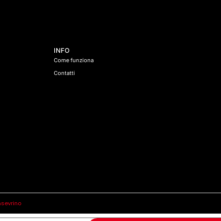
a
*
INFO
Come funziona
Contatti
sevrino