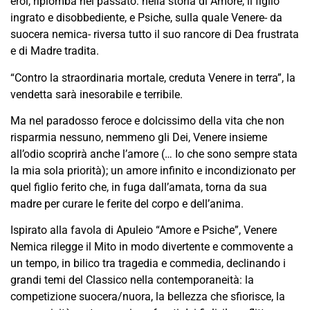
eroi, ripiomba nel passato: nella storia di Amore, il figlio
ingrato e disobbediente, e Psiche, sulla quale Venere- da
suocera nemica- riversa tutto il suo rancore di Dea frustrata
e di Madre tradita.
“Contro la straordinaria mortale, creduta Venere in terra”, la
vendetta sarà inesorabile e terribile.
Ma nel paradosso feroce e dolcissimo della vita che non
risparmia nessuno, nemmeno gli Dei, Venere insieme
all’odio scoprirà anche l’amore (… Io che sono sempre stata
la mia sola priorità); un amore infinito e incondizionato per
quel figlio ferito che, in fuga dall’amata, torna da sua
madre per curare le ferite del corpo e dell’anima.
Ispirato alla favola di Apuleio “Amore e Psiche”, Venere
Nemica rilegge il Mito in modo divertente e commovente a
un tempo, in bilico tra tragedia e commedia, declinando i
grandi temi del Classico nella contemporaneità: la
competizione suocera/nuora, la bellezza che sfiorisce, la