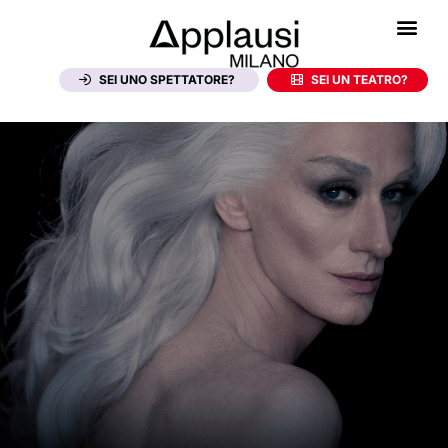
Teatro Manzoni
Venere nemica
SEI UNO SPETTATORE?
SEI UN TEATRO?
0,0
Applaudito da
0
persone
0
Nel Foyer