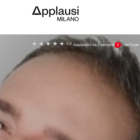
Teatro Lirico Giorgio Gaber
Tel Chi Fili
0,0
Applaudito da
0
persone
0
Nel Foyer