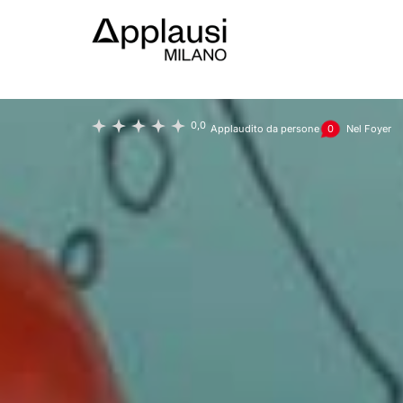
Teatro Filodrammatici
Piccoli mira
0,0
Applaudito da
persone
0
Nel Foyer