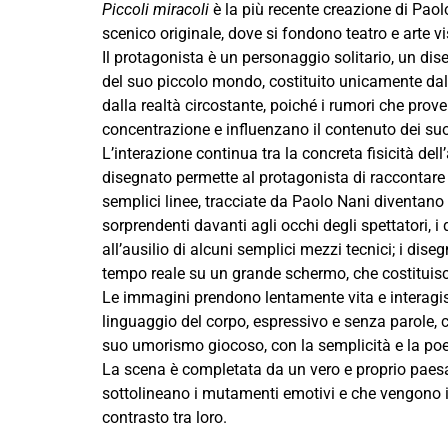
Piccoli miracoli
è la più recente creazione di Pao
scenico originale, dove si fondono teatro e arte vi
Il protagonista è un personaggio solitario, un di
del suo piccolo mondo, costituito unicamente dal
dalla realtà circostante, poiché i rumori che pro
concentrazione e influenzano il contenuto dei suo
L’interazione continua tra la concreta fisicità del
disegnato permette al protagonista di raccontare l
semplici linee, tracciate da Paolo Nani diventan
sorprendenti davanti agli occhi degli spettatori, 
all’ausilio di alcuni semplici mezzi tecnici; i dis
tempo reale su un grande schermo, che costituisce
Le immagini prendono lentamente vita e interagisc
linguaggio del corpo, espressivo e senza parole, c
suo umorismo giocoso, con la semplicità e la poe
La scena è completata da un vero e proprio paesag
sottolineano i mutamenti emotivi e che vengono in
contrasto tra loro.