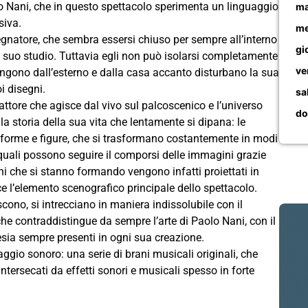
lo Nani, che in questo spettacolo sperimenta un linguaggio
ma
siva.
me
segnatore, che sembra essersi chiuso per sempre all’interno
gi
 suo studio. Tuttavia egli non può isolarsi completamente
ve
vengono dall’esterno e dalla casa accanto disturbano la sua
i disegni.
sa
l’attore che agisce dal vivo sul palcoscenico e l’universo
do
a storia della sua vita che lentamente si dipana: le
o forme e figure, che si trasformano costantemente in modi
i quali possono seguire il comporsi delle immagini grazie
egni che si stanno formando vengono infatti proiettati in
 l’elemento scenografico principale dello spettacolo.
ono, si intrecciano in maniera indissolubile con il
he contraddistingue da sempre l’arte di Paolo Nani, con il
sia sempre presenti in ogni sua creazione.
gio sonoro: una serie di brani musicali originali, che
tersecati da effetti sonori e musicali spesso in forte