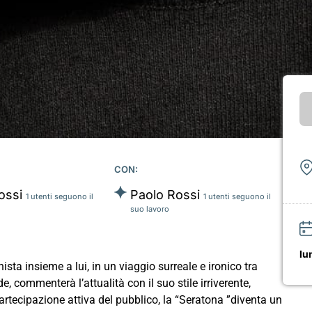
CON:
ossi
Paolo Rossi
1 utenti seguono il
1 utenti seguono il
suo lavoro
lu
sta insieme a lui, in un viaggio surreale e ironico tra
e, commenterà l’attualità con il suo stile irriverente,
partecipazione attiva del pubblico, la “Seratona ”diventa un