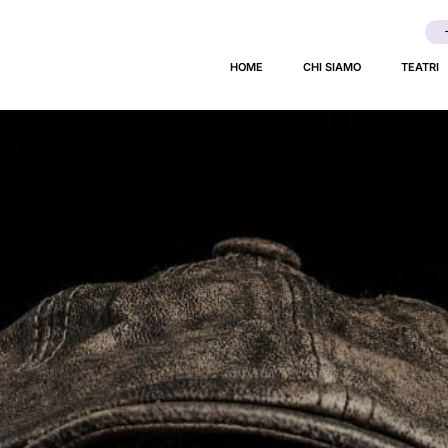
 – Una
HOME
CHI SIAMO
TEATRI