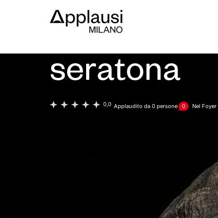
Paolo Rossi - Una seratona
Paolo Rossi
seratona
0,0
Applaudito da
0
persone
0
Nel Foyer