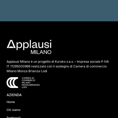
d
i
s
p
u
n
t
a
*
Applausi Milano è un progetto di Kuroko s.a.s. – Impresa sociale P.IVA
IT 11295000969 realizzato con il sostegno di Camera di commercio
Milano Monza Brianza Lodi
AZIENDA
Home
Chi siamo
Spettacoli