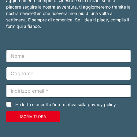
aggiornamento completo. Questo è solo l’inizio: se ti fa
piacere seguire la nostra avventura, ti aggiorneremo tramite la
nostra newsletter, che riceverai non più di una volta a
settimana. E sempre di domenica. Se l’idea ti piace, compila il
form qui a fianco.
N
o
m
e
C
o
g
n
E
o
m
m
a
e
i
C
Ho letto e accetto l’informativa sulla privacy policy
l
a
*
s
ISCRIVITI ORA
e
l
l
e