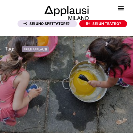
ISOLE D'ACQUA
ISOLE D’ACQUA
SEI UNO SPETTATORE?
SEI UN TEATRO?
0,0
Applaudito da
persone
0
Nel Foyer
Tag:
PRIMI APPLAUSI