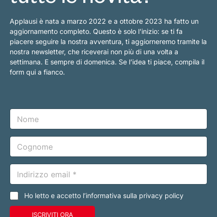
Applausi è nata a marzo 2022 e a ottobre 2023 ha fatto un
aggiornamento completo. Questo è solo l’inizio: se ti fa
piacere seguire la nostra avventura, ti aggiorneremo tramite la
nostra newsletter, che riceverai non più di una volta a
settimana. E sempre di domenica. Se l’idea ti piace, compila il
form qui a fianco.
N
o
m
e
C
o
g
n
E
o
m
m
a
e
i
C
Ho letto e accetto l’informativa sulla privacy policy
l
a
*
s
ISCRIVITI ORA