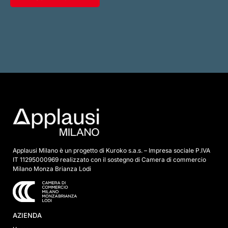
e
l
l
e
d
i
s
p
u
n
t
a
*
Applausi Milano è un progetto di Kuroko s.a.s. – Impresa sociale P.IVA
IT 11295000969 realizzato con il sostegno di Camera di commercio
Milano Monza Brianza Lodi
AZIENDA