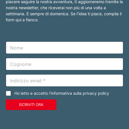
piacere seguire la nostra avventura, ti aggiorneremo tramite la
nostra newsletter, che riceverai non più di una volta a
settimana. E sempre di domenica. Se l’idea ti piace, compila il
form qui a fianco.
N
o
m
e
C
o
g
n
E
o
m
m
a
e
i
C
Ho letto e accetto l’informativa sulla privacy policy
l
a
*
s
ISCRIVITI ORA
e
l
l
e
d