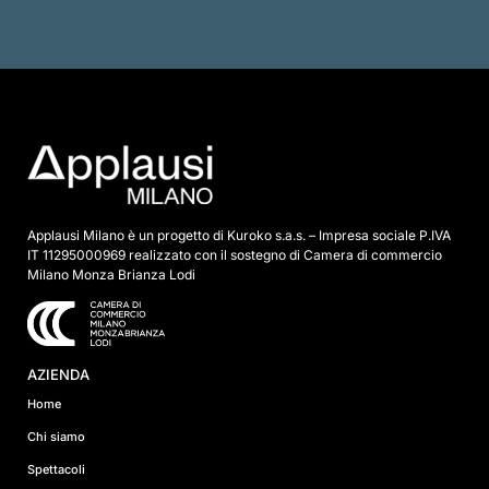
i
s
p
u
n
t
a
*
Applausi Milano è un progetto di Kuroko s.a.s. – Impresa sociale P.IVA
IT 11295000969 realizzato con il sostegno di Camera di commercio
Milano Monza Brianza Lodi
AZIENDA
Home
Chi siamo
Spettacoli