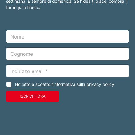
settimana. E sempre di domenica. Se l’idea ti piace, compila il
form qui a fianco.
N
o
m
e
C
o
g
n
E
o
m
m
a
e
i
C
Ho letto e accetto l’informativa sulla privacy policy
l
a
*
s
ISCRIVITI ORA
e
l
l
e
d
i
s