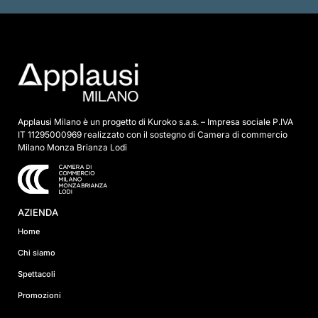
p
u
n
t
a
*
Applausi Milano è un progetto di Kuroko s.a.s. – Impresa sociale P.IVA
IT 11295000969 realizzato con il sostegno di Camera di commercio
Milano Monza Brianza Lodi
AZIENDA
Home
Chi siamo
Spettacoli
Promozioni